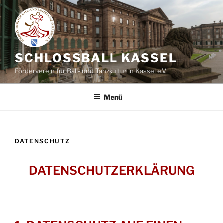
Zum
Inhalt
springen
SCHLOSSBALL KASSEL
Förderverein für Ball- und Tanzkultur in Kassel e.V.
Menü
DATENSCHUTZ
DATENSCHUTZERKLÄRUNG